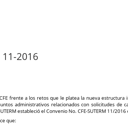
ICIAS
TRANSPARENCIA
CIJUBILA
EQUIDAD DE GÉ
 11-2016
 CFE frente a los retos que le platea la nueva estructura 
untos administrativos relacionados con solicitudes de c
 SUTERM estableció el Convenio No. CFE-SUTERM 11/2016 c
ece que: