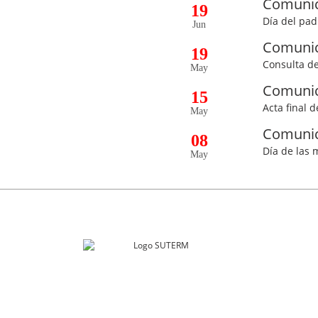
Comuni
19
Día del pad
Jun
Comuni
19
Consulta de
May
Comuni
15
Acta final 
May
Comuni
08
Día de las
May
SUTE
Río Guad
Col. Cu
Ciudad 
contac