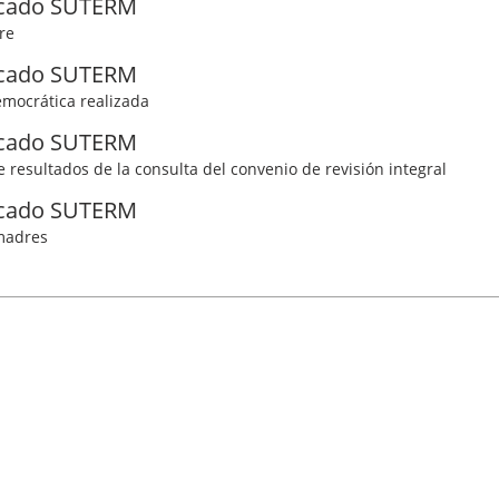
cado SUTERM
re
cado SUTERM
mocrática realizada
cado SUTERM
de resultados de la consulta del convenio de revisión integral
cado SUTERM
 madres
RM
Llámanos:
alquivir 106
55.5229.4400
auhtémoc, Alcaldía. Cuauhtémoc
de México, C.P. 06500
to@suterm.mx