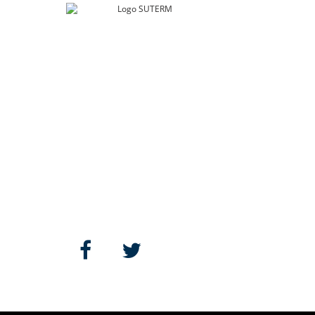
SUTERM
Río Guadalquivir 106
Col. Cuauhtémoc, Alcaldía. Cuauhtémoc
Ciudad de México, C.P. 06500
contacto@suterm.mx
Llámanos:
55.5229.4400
Síguenos: