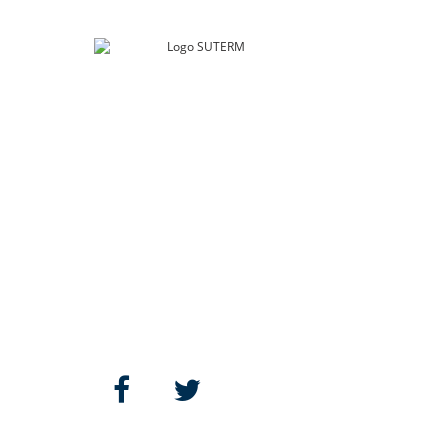
SUTERM
Río Guadalquivir 106
Col. Cuauhtémoc, Alcaldía. Cuauhtémoc
Ciudad de México, C.P. 06500
contacto@suterm.mx
Llámanos:
55.5229.4400
Síguenos: