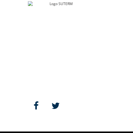
SUTERM
Río Guadalquivir 106
Col. Cuauhtémoc, Alcaldía. Cuauhtémoc
Ciudad de México, C.P. 06500
contacto@suterm.mx
Llámanos:
55.5229.4400
Síguenos: