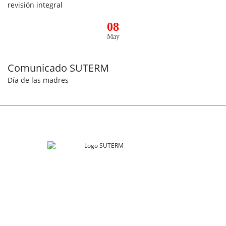
revisión integral
08
May
Comunicado SUTERM
Día de las madres
SUTERM
Río Guadalquivir 106
Col. Cuauhtémoc, Alcaldía. Cuauhtémoc
Ciudad de México, C.P. 06500
contacto@suterm.mx