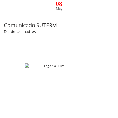
08
May
Comunicado SUTERM
Día de las madres
SUTERM
Río Guadalquivir 106
Col. Cuauhtémoc, Alcaldía. Cuauhtémoc
Ciudad de México, C.P. 06500
contacto@suterm.mx
Llámanos: