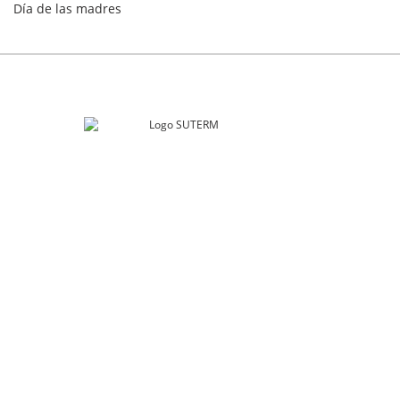
Día de las madres
SUTERM
Río Guadalquivir 106
Col. Cuauhtémoc, Alcaldía. Cuauhtémoc
Ciudad de México, C.P. 06500
contacto@suterm.mx
Llámanos:
55.5229.4400
Síguenos: