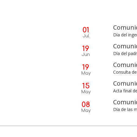
Comuni
01
Día del inge
Jul
Comuni
19
Día del pad
Jun
Comuni
19
Consulta de
May
Comuni
15
Acta final d
May
Comuni
08
Día de las 
May