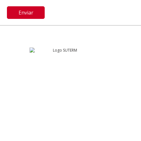
SUTERM
Río Guadalquivir 106
Col. Cuauhtémoc, Alcaldía. Cuauhtémoc
Ciudad de México, C.P. 06500
contacto@suterm.mx
Llámanos:
55.5229.4400